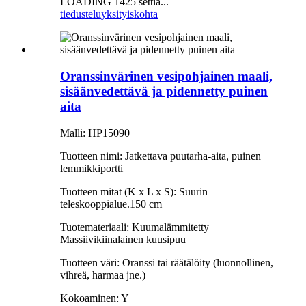
LOADING 1425 settiä...
tiedustelu
yksityiskohta
Oranssinvärinen vesipohjainen maali,
sisäänvedettävä ja pidennetty puinen
aita
Malli: HP15090
Tuotteen nimi: Jatkettava puutarha-aita, puinen
lemmikkiportti
Tuotteen mitat (K x L x S): Suurin
teleskooppialue.150 cm
Tuotemateriaali: Kuumalämmitetty
Massiivikiinalainen kuusipuu
Tuotteen väri: Oranssi tai räätälöity (luonnollinen,
vihreä, harmaa jne.)
Kokoaminen: Y