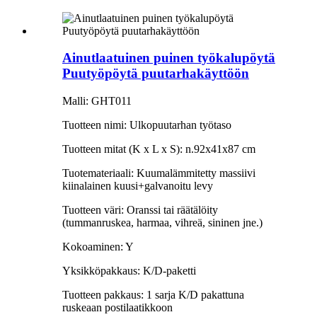
Ainutlaatuinen puinen työkalupöytä
Puutyöpöytä puutarhakäyttöön
Malli: GHT011
Tuotteen nimi: Ulkopuutarhan työtaso
Tuotteen mitat (K x L x S): n.92x41x87 cm
Tuotemateriaali: Kuumalämmitetty massiivi
kiinalainen kuusi+galvanoitu levy
Tuotteen väri: Oranssi tai räätälöity
(tummanruskea, harmaa, vihreä, sininen jne.)
Kokoaminen: Y
Yksikköpakkaus: K/D-paketti
Tuotteen pakkaus: 1 sarja K/D pakattuna
ruskeaan postilaatikkoon