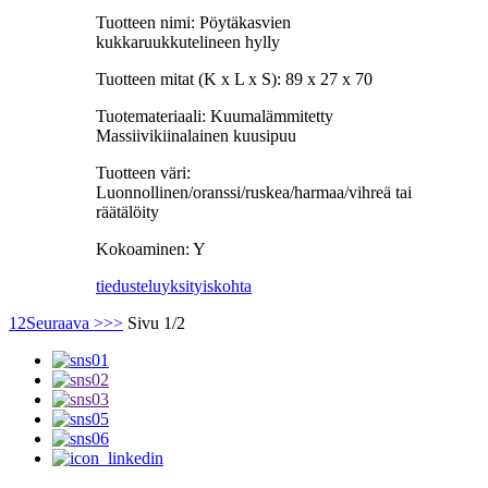
Tuotteen nimi: Pöytäkasvien
kukkaruukkutelineen hylly
Tuotteen mitat (K x L x S): 89 x 27 x 70
Tuotemateriaali: Kuumalämmitetty
Massiivikiinalainen kuusipuu
Tuotteen väri:
Luonnollinen/oranssi/ruskea/harmaa/vihreä tai
räätälöity
Kokoaminen: Y
tiedustelu
yksityiskohta
1
2
Seuraava >
>>
Sivu 1/2