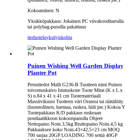
Kokoaminen: N
Yksikköpakkaus: Jokainen PC viivakooditarralla
tai polybag-pussilla pakattuna
tiedustelu
yksityiskohta
Puinen Wishing Well Garden Display
Planter Pot
Perustiedot Malli G236-B Tuotteen nimi Puinen
toivomuskaivo Istutuskone Tuote Mitat (K x L x
S) n.84 x 41 x 41 cm Tuotemateriaali
Massiivikuusi Tuotteen väri Oranssi tai räätälöity
(luonnollinen, harmaa, ruskea, hiili jne.) Kokoa Y
Tuotepakkaus K/D pakkaus ruskeaan
postilaatikkoon kokoonpanolla Ohjeet
Nettopaino Noin.3,5kg Bruttopaino Noin.4,5 kg
Pakkauksen koko Noin.43×42,5×23 cm MOQ
700 sarjaa 20GP LOADING 700 settiä 40GP