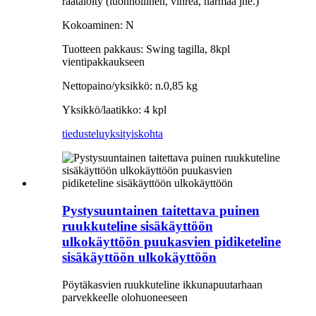
räätälöity (luonnollinen, vihreä, harmaa jne.)
Kokoaminen: N
Tuotteen pakkaus: Swing tagilla, 8kpl
vientipakkaukseen
Nettopaino/yksikkö: n.0,85 kg
Yksikkö/laatikko: 4 kpl
tiedustelu
yksityiskohta
Pystysuuntainen taitettava puinen
ruukkuteline sisäkäyttöön
ulkokäyttöön puukasvien pidiketeline
sisäkäyttöön ulkokäyttöön
Pöytäkasvien ruukkuteline ikkunapuutarhaan
parvekkeelle olohuoneeseen