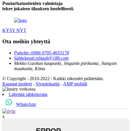
Puutarhatuotteiden valmistaja
tekee jokaisen tilauksen huolellisesti.
KYSY NYT
Ota meihin yhteyttä
Puhelin:
:0086 0795-4655178
Sähköposti:
jxhuali@188.com
Mekko:
Gaohun kaupunki, Jinganin piirikunta, Jiangxin
maakunta, Kiina
© Copyright - 2010-2022 : Kaikki oikeudet pidätetään.
Kuumat tuotteet
-
Sivustokartta
-
AMP mobiili
Lähettää sähköpostia
WhatsApp
x