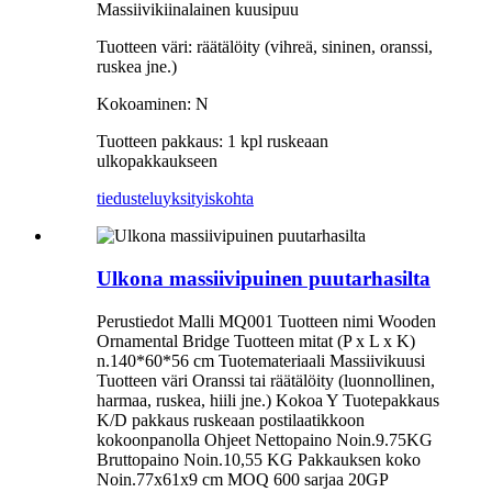
Massiivikiinalainen kuusipuu
Tuotteen väri: räätälöity (vihreä, sininen, oranssi,
ruskea jne.)
Kokoaminen: N
Tuotteen pakkaus: 1 kpl ruskeaan
ulkopakkaukseen
tiedustelu
yksityiskohta
Ulkona massiivipuinen puutarhasilta
Perustiedot Malli MQ001 Tuotteen nimi Wooden
Ornamental Bridge Tuotteen mitat (P x L x K)
n.140*60*56 cm Tuotemateriaali Massiivikuusi
Tuotteen väri Oranssi tai räätälöity (luonnollinen,
harmaa, ruskea, hiili jne.) Kokoa Y Tuotepakkaus
K/D pakkaus ruskeaan postilaatikkoon
kokoonpanolla Ohjeet Nettopaino Noin.9.75KG
Bruttopaino Noin.10,55 KG Pakkauksen koko
Noin.77x61x9 cm MOQ 600 sarjaa 20GP