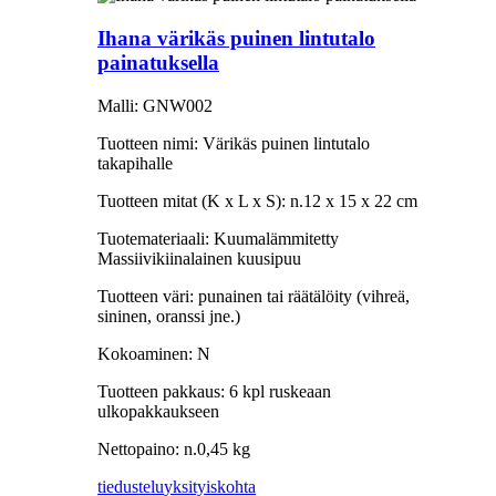
Ihana värikäs puinen lintutalo
painatuksella
Malli: GNW002
Tuotteen nimi: Värikäs puinen lintutalo
takapihalle
Tuotteen mitat (K x L x S): n.12 x 15 x 22 cm
Tuotemateriaali: Kuumalämmitetty
Massiivikiinalainen kuusipuu
Tuotteen väri: punainen tai räätälöity (vihreä,
sininen, oranssi jne.)
Kokoaminen: N
Tuotteen pakkaus: 6 kpl ruskeaan
ulkopakkaukseen
Nettopaino: n.0,45 kg
tiedustelu
yksityiskohta