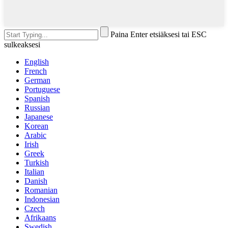
Paina Enter etsiäksesi tai ESC
sulkeaksesi
English
French
German
Portuguese
Spanish
Russian
Japanese
Korean
Arabic
Irish
Greek
Turkish
Italian
Danish
Romanian
Indonesian
Czech
Afrikaans
Swedish