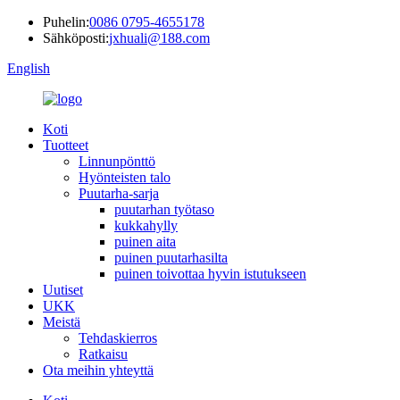
Puhelin:
0086 0795-4655178
Sähköposti:
jxhuali@188.com
English
Koti
Tuotteet
Linnunpönttö
Hyönteisten talo
Puutarha-sarja
puutarhan työtaso
kukkahylly
puinen aita
puinen puutarhasilta
puinen toivottaa hyvin istutukseen
Uutiset
UKK
Meistä
Tehdaskierros
Ratkaisu
Ota meihin yhteyttä