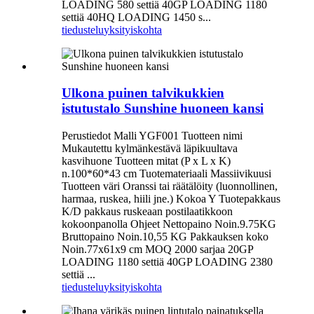
LOADING 580 settiä 40GP LOADING 1180
settiä 40HQ LOADING 1450 s...
tiedustelu
yksityiskohta
Ulkona puinen talvikukkien
istutustalo Sunshine huoneen kansi
Perustiedot Malli YGF001 Tuotteen nimi
Mukautettu kylmänkestävä läpikuultava
kasvihuone Tuotteen mitat (P x L x K)
n.100*60*43 cm Tuotemateriaali Massiivikuusi
Tuotteen väri Oranssi tai räätälöity (luonnollinen,
harmaa, ruskea, hiili jne.) Kokoa Y Tuotepakkaus
K/D pakkaus ruskeaan postilaatikkoon
kokoonpanolla Ohjeet Nettopaino Noin.9.75KG
Bruttopaino Noin.10,55 KG Pakkauksen koko
Noin.77x61x9 cm MOQ 2000 sarjaa 20GP
LOADING 1180 settiä 40GP LOADING 2380
settiä ...
tiedustelu
yksityiskohta