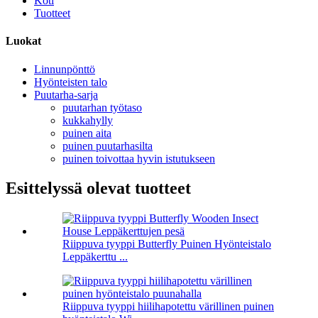
Koti
Tuotteet
Luokat
Linnunpönttö
Hyönteisten talo
Puutarha-sarja
puutarhan työtaso
kukkahylly
puinen aita
puinen puutarhasilta
puinen toivottaa hyvin istutukseen
Esittelyssä olevat tuotteet
Riippuva tyyppi Butterfly Puinen Hyönteistalo
Leppäkerttu ...
Riippuva tyyppi hiilihapotettu värillinen puinen