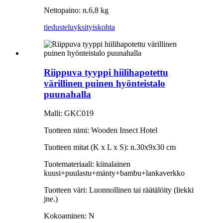
Nettopaino: n.6,8 kg
tiedustelu
yksityiskohta
Riippuva tyyppi hiilihapotettu
värillinen puinen hyönteistalo
puunahalla
Malli: GKC019
Tuotteen nimi: Wooden Insect Hotel
Tuotteen mitat (K x L x S): n.30x9x30 cm
Tuotemateriaali: kiinalainen
kuusi+puulastu+mänty+bambu+lankaverkko
Tuotteen väri: Luonnollinen tai räätälöity (liekki
jne.)
Kokoaminen: N