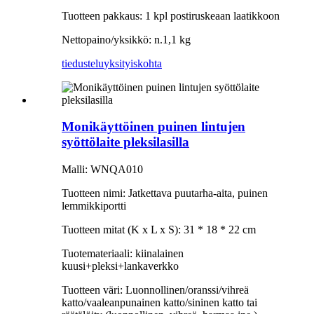
Tuotteen pakkaus: 1 kpl postiruskeaan laatikkoon
Nettopaino/yksikkö: n.1,1 kg
tiedustelu
yksityiskohta
Monikäyttöinen puinen lintujen
syöttölaite pleksilasilla
Malli: WNQA010
Tuotteen nimi: Jatkettava puutarha-aita, puinen
lemmikkiportti
Tuotteen mitat (K x L x S): 31 * 18 * 22 cm
Tuotemateriaali: kiinalainen
kuusi+pleksi+lankaverkko
Tuotteen väri: Luonnollinen/oranssi/vihreä
katto/vaaleanpunainen katto/sininen katto tai