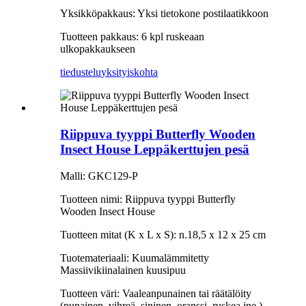
Yksikköpakkaus: Yksi tietokone postilaatikkoon
Tuotteen pakkaus: 6 kpl ruskeaan
ulkopakkaukseen
tiedustelu
yksityiskohta
Riippuva tyyppi Butterfly Wooden
Insect House Leppäkerttujen pesä
Malli: GKC129-P
Tuotteen nimi: Riippuva tyyppi Butterfly
Wooden Insect House
Tuotteen mitat (K x L x S): n.18,5 x 12 x 25 cm
Tuotemateriaali: Kuumalämmitetty
Massiivikiinalainen kuusipuu
Tuotteen väri: Vaaleanpunainen tai räätälöity
(punainen, vihreä, sininen, oranssi, ruskea jne.)